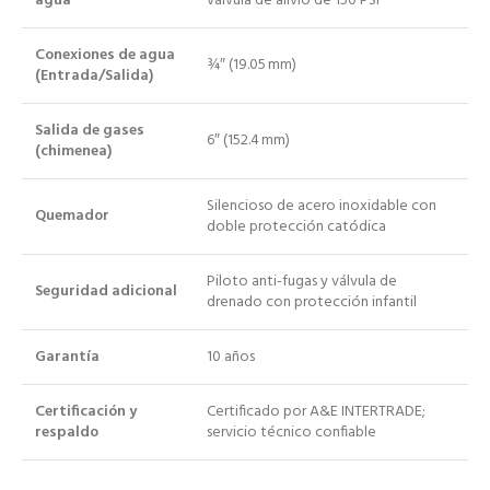
agua
válvula de alivio de 150 PSI
Conexiones de agua
¾″ (19.05 mm)
(Entrada/Salida)
Salida de gases
6″ (152.4 mm)
(chimenea)
Silencioso de acero inoxidable con
Quemador
doble protección catódica
Piloto anti-fugas y válvula de
Seguridad adicional
drenado con protección infantil
Garantía
10 años
Certificación y
Certificado por A&E INTERTRADE;
respaldo
servicio técnico confiable