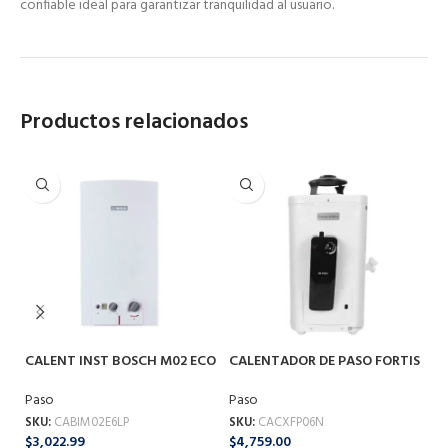
confiable ideal para garantizar tranquilidad al usuario.
Productos relacionados
CALENT INST BOSCH M02 ECO
CALENTADOR DE PASO FORTIS
C
F-5282 6 LT G-LP
06 6 LTS G-NA
09
Paso
Paso
Pa
SKU:
CABIM02E6LP
SKU:
CACXFP06N
SK
$
3,022.99
$
4,759.00
$
6