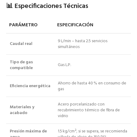
📊 Especificaciones Técnicas
PARÁMETRO
ESPECIFICACIÓN
9 L/min – hasta 2.5 servicios
Caudal real
simultáneos
Tipo de gas
Gas L.P.
compatible
Ahorro de hasta 40 % en consumo de
Eficiencia energética
gas
Acero porcelanizado con
Materiales y
recubrimiento térmico de fibra de
acabado
vidrio
Presión máxima de
1.5 kg/cm²; si se supera, se recomienda