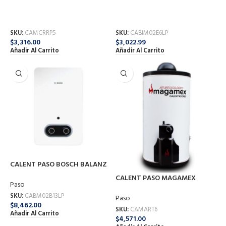
CAL. PASO RAPIDA REC. RRC
CALENT INST BOSCH M02 ECO
MINI 4.5LTS LP
F-5282 6 LT G-LP
Paso
Paso
SKU:
CAMCRRP5
SKU:
CABIM02E6LP
$
3,316.00
$
3,022.99
Añadir Al Carrito
Añadir Al Carrito
CALENT PASO BOSCH BALANZ
F-0019 13 LT G-LP
CALENT PASO MAGAMEX
Paso
ARTURO 6 LT G-LP
SKU:
CABM02B13LP
Paso
$
8,462.00
SKU:
CAMART6
Añadir Al Carrito
$
4,571.00