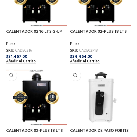
CALENTADOR 02 16 LTS G-LP
CALENTADOR 02-PLUS 18 LTS
DELTA
G-LP DELTA
Paso
Paso
SKU:
CADE0216
SKU:
CADE02P18
$
31,467.00
$
34,464.00
Añadir Al Carrito
Añadir Al Carrito
CALENTADOR 02-PLUS 18 LTS
CALENTADOR DE PASO FORTIS
G-NA DELTA
06 6 LTS G-LP