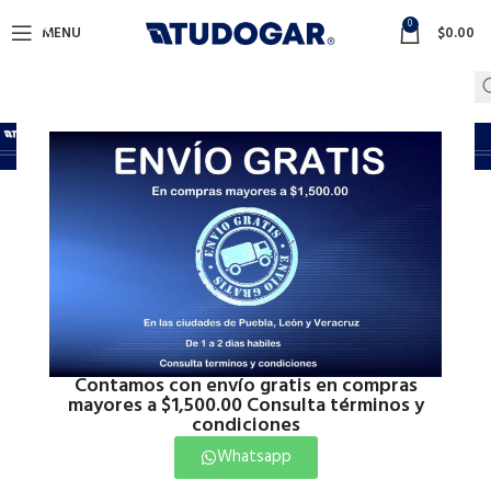
0
MENU
$
0.00
Paso
Inicio
Calentadores
Paso
Mostrando 1–12 de 29 resultados
Show sidebar
Contamos con envío gratis en compras
mayores a $1,500.00 Consulta términos y
condiciones
Whatsapp