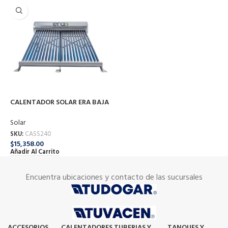
CALENTADOR SOLAR ERA BAJA
PRESION 240 LTS F-ST-24-240
Solar
SKU:
CASS240
$
15,358.00
Añadir Al Carrito
Encuentra ubicaciones y contacto de las sucursales
ACCESORIOS
CALENTADORES
TUBERIAS Y
TANQUES Y