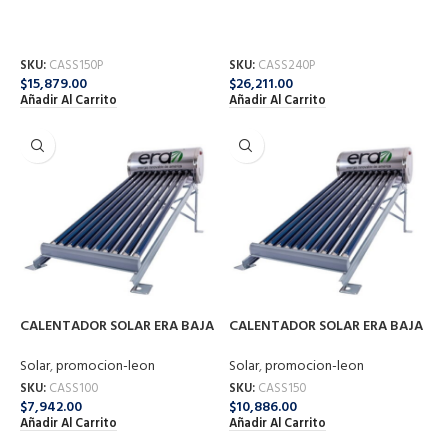
CALENTADOR SOLAR ERA A
CALENTADOR SOLAR ERA A
PRESION 150L ERA F-CHP-12-
PRESION 240L ERA F-CHP-20-
150
240
Solar
,
promocion-leon
Solar
,
promocion-leon
SKU:
CASS150P
SKU:
CASS240P
$
15,879.00
$
26,211.00
Añadir Al Carrito
Añadir Al Carrito
CALENTADOR SOLAR ERA BAJA
CALENTADOR SOLAR ERA BAJA
PRESION 100L F-ST-10-100
PRESION 150L F-ST-15-150
Solar
,
promocion-leon
Solar
,
promocion-leon
SKU:
CASS100
SKU:
CASS150
$
7,942.00
$
10,886.00
Añadir Al Carrito
Añadir Al Carrito