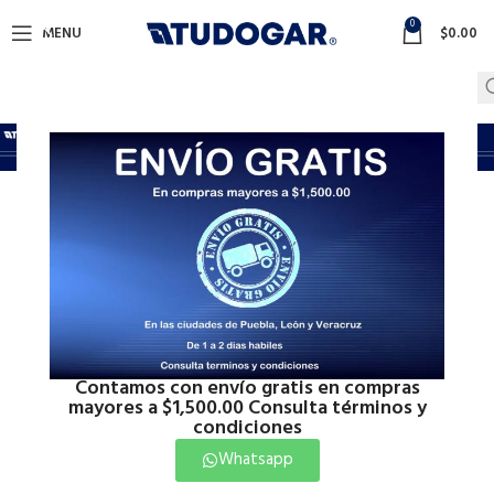
0
MENU
$
0.00
Solar
Inicio
Calentadores
Solar
Mostrando los 5 resultados
Show sidebar
Contamos con envío gratis en compras
mayores a $1,500.00 Consulta términos y
condiciones
Whatsapp