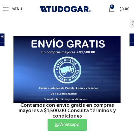
0
MENU
$
0.00
promocion-leon
Inicio
promocion-leon
Mostrando 1–12 de 20 resultados
Show sidebar
Contamos con envío gratis en compras
mayores a $1,500.00 Consulta términos y
condiciones
Whatsapp