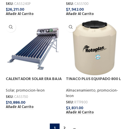
SKU:
CASS240P
SKU:
CASS100
$
26,211.00
$
7,942.00
Añadir Al Carrito
Añadir Al Carrito
CALENTADOR SOLAR ERA BAJA
TINACO PLUS EQUIPADO 800 L
PRESION 150L F-ST-15-150
500471
Solar
,
promocion-leon
Almacenamiento
,
promocion-
leon
SKU:
CASS150
$
10,886.00
SKU:
RTTP800
Añadir Al Carrito
$
3,831.00
Añadir Al Carrito
1
2
→