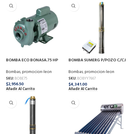
BOMBA ECO BONASA.75 HP
BOMBA SUMERG P/POZO C/CJ
CTR .50 HP NORYL 4″ YY7667
BONASA
Bombas
,
promocion-leon
Bombas
,
promocion-leon
SKU:
BOBE75
SKU:
BOBYY7667
$
2,956.50
$
4,341.00
Añadir Al Carrito
Añadir Al Carrito