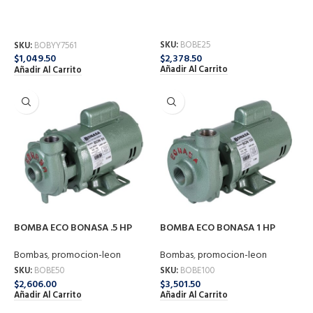
BOMBA BONASA PERIF 1/2HP
BOMBA ECO BONASA .25 HP
1″X1″ YY7561/YY2960
Bombas
,
promocion-leon
Bombas
,
promocion-leon
SKU:
BOBE25
SKU:
BOBYY7561
$
2,378.50
$
1,049.50
Añadir Al Carrito
Añadir Al Carrito
BOMBA ECO BONASA .5 HP
BOMBA ECO BONASA 1 HP
Bombas
,
promocion-leon
Bombas
,
promocion-leon
SKU:
BOBE50
SKU:
BOBE100
$
2,606.00
$
3,501.50
Añadir Al Carrito
Añadir Al Carrito