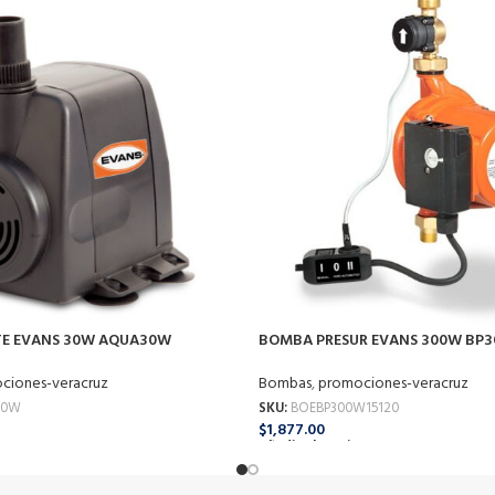
E EVANS 30W AQUA30W
BOMBA PRESUR EVANS 300W BP3
ciones-veracruz
Bombas
,
promociones-veracruz
30W
SKU:
BOEBP300W15120
$
1,877.00
o
Añadir Al Carrito