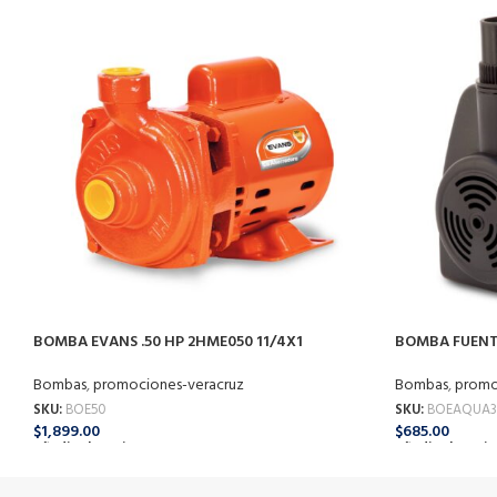
BOMBA EVANS .50 HP 2HME050 11/4X1
BOMBA FUENT
Bombas
,
promociones-veracruz
Bombas
,
promo
SKU:
BOE50
SKU:
BOEAQUA
$
1,899.00
$
685.00
Añadir Al Carrito
Añadir Al Carrit