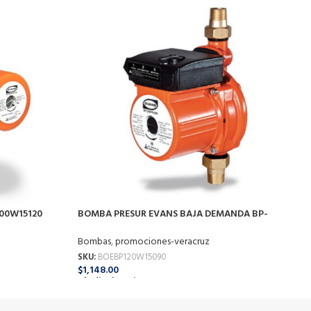
00W15120
BOMBA PRESUR EVANS BAJA DEMANDA BP-
B
120W15090
B
Bombas
,
promociones-veracruz
S
SKU:
BOEBP120W15090
$
$
1,148.00
A
Añadir Al Carrito