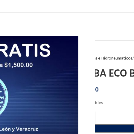
Inicio
Bombas e Hidroneumaticos
BOMBA ECO B
$
2,956.50
2 disponibles