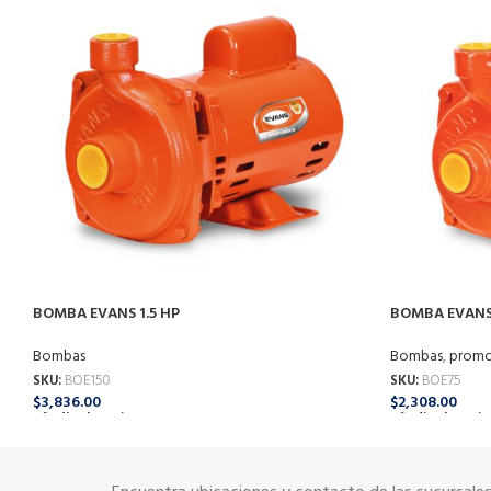
BOMBA EVANS 1.5 HP
BOMBA EVANS 
Bombas
Bombas
,
promo
SKU:
BOE150
SKU:
BOE75
$
3,836.00
$
2,308.00
Añadir Al Carrito
Añadir Al Carrit