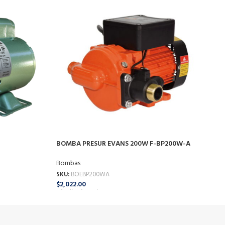
BOMBA PRESUR EVANS 200W F-BP200W-A
B
Bombas
B
SKU:
BOEBP200WA
S
$
2,022.00
$
Añadir Al Carrito
A