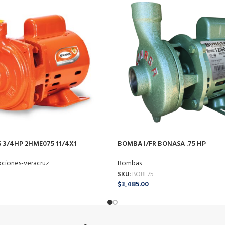
3/4HP 2HME075 11/4X1
BOMBA I/FR BONASA .75 HP
ciones-veracruz
Bombas
SKU:
BOBF75
$
3,485.00
o
Añadir Al Carrito