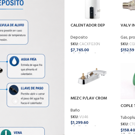
CALENTADOR DEP
VALV IN
FORTIS G-30 106 LTS
RM NPT
G-NA
VI10-C
Deposito
Gas
,
pr
SKU:
CACXFG30N
SKU:
CG
$
7,765.00
$
152.59
Añadir Al Carrito
Añadir A
MEZC P/LAV CROM
S/MAN F-46
COPLE 
Baño
(76MM
SKU:
VU46
Tuboplu
$
1,299.60
SKU:
CT
Añadir Al Carrito
$
158.40