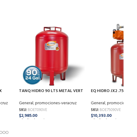
X
TANQ HIDRO 90 LTS METAL VERT
EQ HIDRO JX2 .75 HP 90
P
T090VE
75090VE
cruz
General
,
promociones-veracruz
General
,
promociones-ve
SKU:
BOET090VE
SKU:
BOE75090VE
$
2,985.00
$
10,393.00
Añadir Al Carrito
Añadir Al Carrito