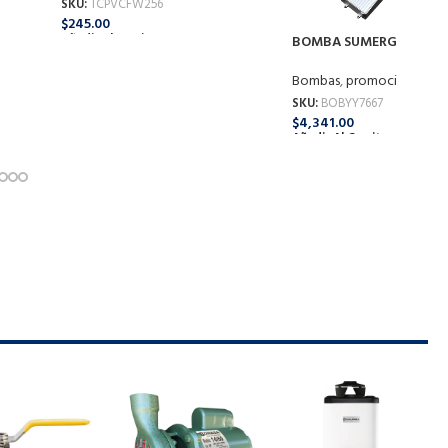
SKU:
TCPVCFW256
$
245.00
Añadir Al Carrito
BOMBA SUMERG P/POZO
CTR .50 HP NORYL 4″ YY
BONASA
Bombas
,
promocion-leon
SKU:
BOBYY7667
$
4,341.00
Añadir Al Carrito