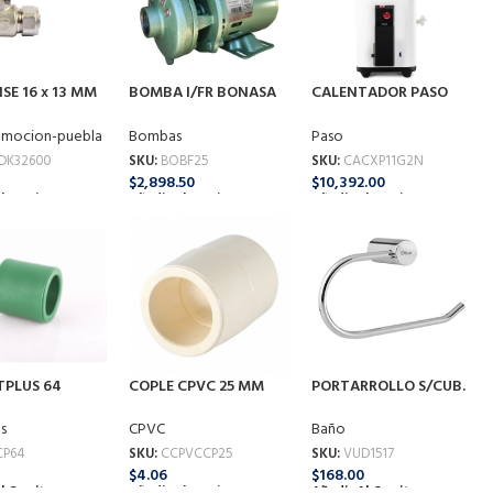
SE 16 x 13 MM
BOMBA I/FR BONASA
CALENTADOR PASO
 F-K32600 CG-
.25 HP
PODERUS 11 LTS G2 G-
C
NA CALOREX
omocion-puebla
Bombas
Paso
DK32600
SKU:
BOBF25
SKU:
CACXP11G2N
$
2,898.50
$
10,392.00
l Carrito
Añadir Al Carrito
Añadir Al Carrito
TPLUS 64
COPLE CPVC 25 MM
PORTARROLLO S/CUB.
)
F-1517
CPVC
s
Baño
SKU:
CCPVCCP25
CP64
SKU:
VUD1517
$
4.06
$
168.00
Añadir Al Carrito