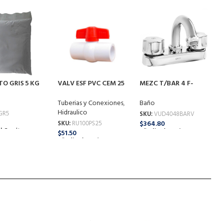
l Carrito
Añadir Al Carrito
O GRIS 5 KG
VALV ESF PVC CEM 25
MEZC T/BAR 4 F-
MM 100PS25
4048BARV
Tuberias y Conexiones
,
Baño
Hidraulico
GR5
SKU:
VUD4048BARV
$
364.80
SKU:
RU100PS25
l Carrito
Añadir Al Carrito
$
51.50
Añadir Al Carrito