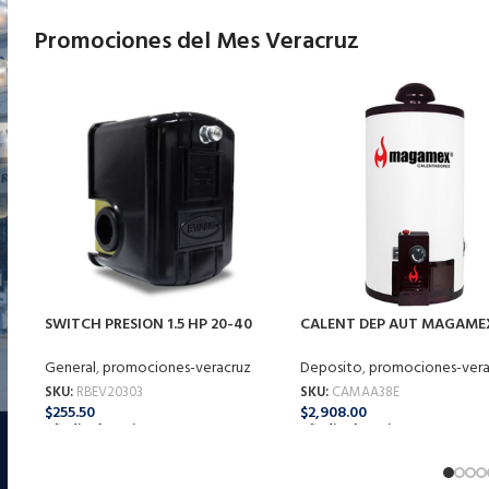
Promociones del Mes Veracruz
SWITCH PRESION 1.5 HP 20-40
CALENT DEP AUT MAGAME
35120303 EVANS
ARTURITO ECOL 38 LT G-L
General
,
promociones-veracruz
Deposito
,
promociones-vera
SKU:
RBEV20303
SKU:
CAMAA38E
$
255.50
$
2,908.00
Añadir Al Carrito
Añadir Al Carrito