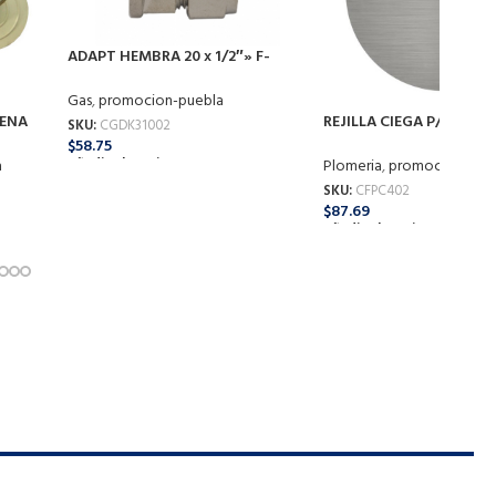
ADAPT HEMBRA 20 x 1/2″» F-
K31002 CG-AH11-CC
Gas
,
promocion-puebla
DENA
REJILLA CIEGA P/COLAD 
SKU:
CGDK31002
402 COFLEX
$
58.75
Añadir Al Carrito
a
Plomeria
,
promocion-pue
SKU:
CFPC402
$
87.69
Añadir Al Carrito