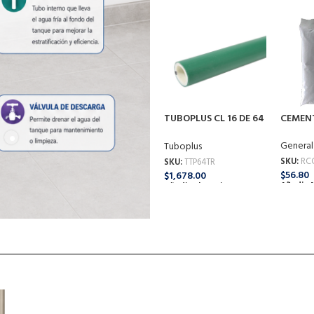
Añadir A
TUBOPLUS CL 16 DE 64
CEMENT
(75MM)
General
Tuboplus
SKU:
RC
SKU:
TTP64TR
$
56.80
$
1,678.00
Añadir A
Añadir Al Carrito