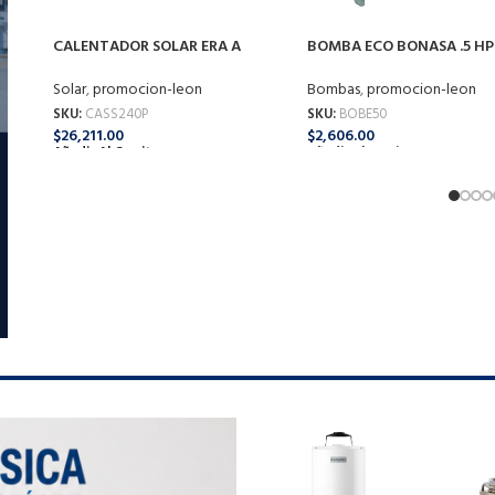
CALENTADOR SOLAR ERA A
BOMBA ECO BONASA .5 HP
PRESION 240L ERA F-CHP-20-240
Bombas
,
promocion-leon
Solar
,
promocion-leon
SKU:
BOBE50
SKU:
CASS240P
$
2,606.00
$
26,211.00
Añadir Al Carrito
Añadir Al Carrito