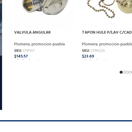
VALVULA ANGULAR
TAPON HULE P/LAV C/CA
MULTIVUELTA 2-SAL IP-137
PH-230 COFLEX
COFLEX
Plomeria
,
promocion-puebla
Plomeria
,
promocion-puebl
SKU:
CFIP137
SKU:
CFPH230
$
145.57
$
23.69
Añadir Al Carrito
Añadir Al Carrito