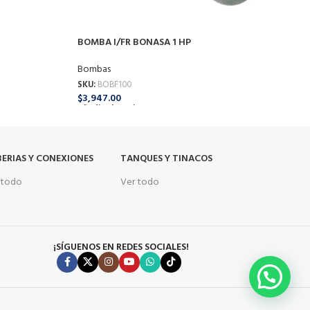
BOMBA I/FR BONASA 1 HP
B
Bombas
B
SKU:
BOBF100
S
$
3,947.00
$
Añadir Al Carrito
A
ERIAS Y CONEXIONES
TANQUES Y TINACOS
 todo
Ver todo
¡SÍGUENOS EN REDES SOCIALES!