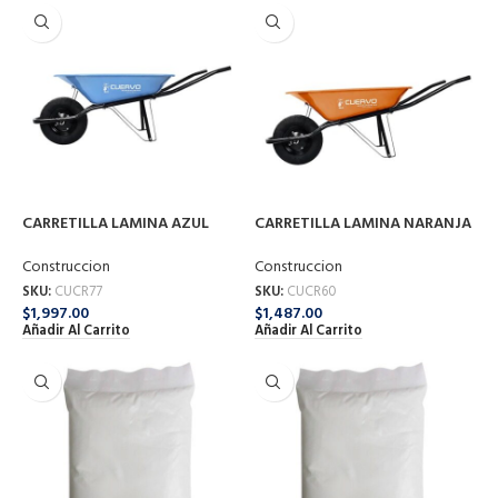
CARRETILLA LAMINA AZUL
CARRETILLA LAMINA NARANJA
C/LLANTA IMPONCHABLE 77
C/LLANTA NEUMATICA 60 LT
LT F-2204050C
F-203008C
Construccion
Construccion
SKU:
CUCR77
SKU:
CUCR60
$
1,997.00
$
1,487.00
Añadir Al Carrito
Añadir Al Carrito