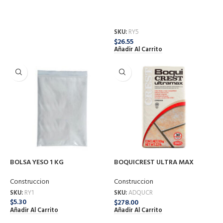
BOLSA DE YESO 5 KG
SKU:
ADCRBL
$
284.50
Construccion
Añadir Al Carrito
SKU:
RY5
$
26.55
Añadir Al Carrito
BOLSA YESO 1 KG
BOQUICREST ULTRA MAX
CREMA 10KG
Construccion
Construccion
SKU:
RY1
SKU:
ADQUCR
$
5.30
$
278.00
Añadir Al Carrito
Añadir Al Carrito