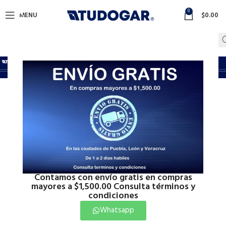
0
MENU
$
0.00
Construccion
Inicio
Construccion
Mostrando 1–12 de 26 resultados
Show sidebar
Contamos con envío gratis en compras
mayores a $1,500.00 Consulta términos y
condiciones
ADHESIVO CREST BLANCO
Whatsapp
20KG
Construccion
,
promocion-puebla