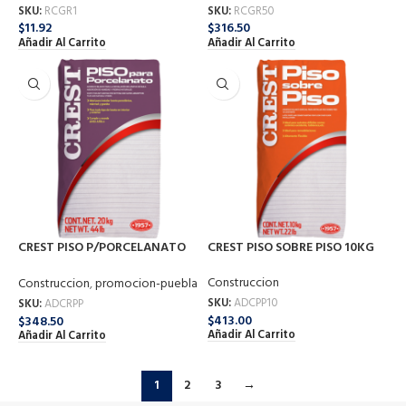
SKU:
RCGR1
SKU:
RCGR50
$
11.92
$
316.50
Añadir Al Carrito
Añadir Al Carrito
CREST PISO P/PORCELANATO
CREST PISO SOBRE PISO 10KG
20KG
Construccion
Construccion
,
promocion-puebla
SKU:
ADCPP10
SKU:
ADCRPP
$
413.00
$
348.50
Añadir Al Carrito
Añadir Al Carrito
1
2
3
→