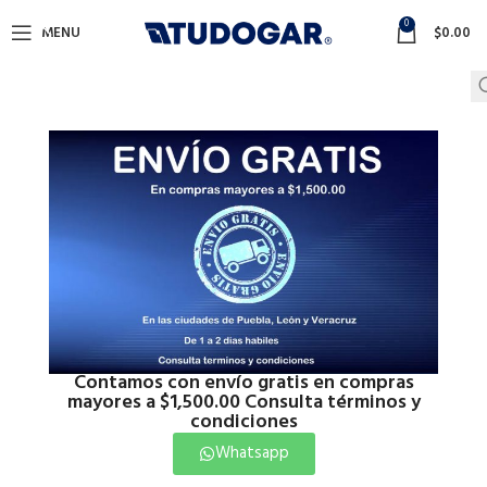
0
MENU
$
0.00
Contamos con envío gratis en compras
mayores a $1,500.00 Consulta términos y
Click to enlarge
condiciones
Whatsapp
Inicio
Construccion
Construccion