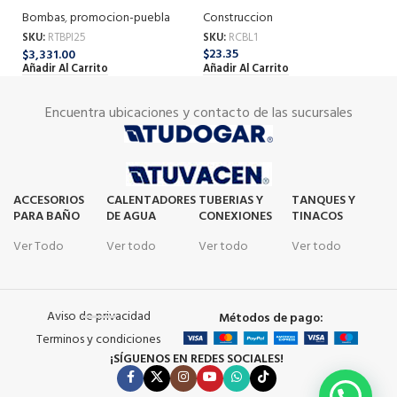
1/4 HP (105 W) 320133
Construccion
Co
Bombas
,
promocion-puebla
SKU:
RCBL1
SK
SKU:
RTBPI25
$
23.35
$
1
$
3,331.00
Añadir Al Carrito
Añ
Añadir Al Carrito
Encuentra ubicaciones y contacto de las sucursales
ACCESORIOS
CALENTADORES
TUBERIAS Y
TANQUES Y
PARA BAÑO
DE AGUA
CONEXIONES
TINACOS
Ver Todo
Ver todo
Ver todo
Ver todo
Aviso de privacidad
Métodos de pago:
Terminos y condiciones
¡SÍGUENOS EN REDES SOCIALES!