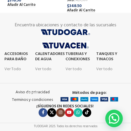
$
316.50
$
4
SKU:
ADCRPP
Añadir Al Carrito
Añ
$
348.50
Añadir Al Carrito
Encuentra ubicaciones y contacto de las sucursales
ACCESORIOS
CALENTADORES
TUBERIAS Y
TANQUES Y
PARA BAÑO
DE AGUA
CONEXIONES
TINACOS
Ver Todo
Ver todo
Ver todo
Ver todo
Aviso de privacidad
Métodos de pago:
Terminos y condiciones
¡SÍGUENOS EN REDES SOCIALES!
TUDOGAR
2025. Todos los derechos reservados