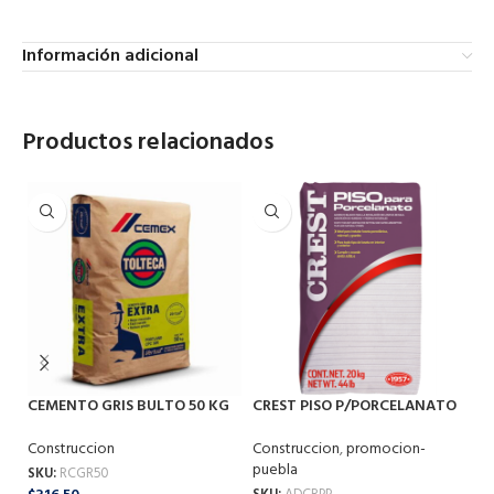
Información adicional
Productos relacionados
CEMENTO GRIS BULTO 50 KG
CREST PISO P/PORCELANATO
CR
20KG
Construccion
Co
Construccion
,
promocion-
puebla
SKU:
RCGR50
SK