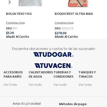
BOLSA YESO 1 KG
BOQUICREST ULTRA MAX
C
CREMA 10KG
Construccion
Co
Construccion
SKU:
RY1
SK
SKU:
ADQUCR
$
5.30
$
1
$
278.00
Añadir Al Carrito
Añ
Añadir Al Carrito
Encuentra ubicaciones y contacto de las sucursales
ACCESORIOS
CALENTADORES
TUBERIAS Y
TANQUES Y
PARA BAÑO
DE AGUA
CONEXIONES
TINACOS
Ver Todo
Ver todo
Ver todo
Ver todo
Aviso de privacidad
Métodos de pago: