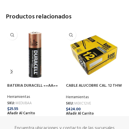
Productos relacionados
BATERIA DURACELL «»AA»»
CABLE ALUCOBRE CAL. 12 THW
CI
VERDE 100 MTS
10
Herramientas
Herramientas
He
SKU:
MEDUBAA
SKU:
MEKC12VE
SK
$
25.55
$
424.00
$
1
Añadir Al Carrito
Añadir Al Carrito
Añ
Encuentra ubicaciones y contacto de las sucursales