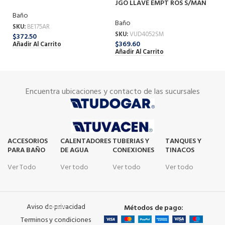
JGO LLAVE EMPT ROS S/MAN
F
BLANCO 175AR BEMIS
F-4052SM
B
Baño
Baño
SK
SKU:
BE175AR
SKU:
VUD4052SM
$
3
$
372.50
$
369.60
Añ
Añadir Al Carrito
Añadir Al Carrito
Encuentra ubicaciones y contacto de las sucursales
ACCESORIOS
CALENTADORES
TUBERIAS Y
TANQUES Y
PARA BAÑO
DE AGUA
CONEXIONES
TINACOS
Ver Todo
Ver todo
Ver todo
Ver todo
Aviso de privacidad
Métodos de pago:
Terminos y condiciones