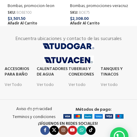
Bombas
,
promocion-leon
B
Bombas
,
promociones-veracruz
SKU:
BOBE100
SK
SKU:
BOE75
$
3,501.50
$
3
$
2,308.00
Añadir Al Carrito
Añ
Añadir Al Carrito
Encuentra ubicaciones y contacto de las sucursales
ACCESORIOS
CALENTADORES
TUBERIAS Y
TANQUES Y
PARA BAÑO
DE AGUA
CONEXIONES
TINACOS
Ver Todo
Ver todo
Ver todo
Ver todo
Aviso de privacidad
Métodos de pago:
Terminos y condiciones
¡SÍGUENOS EN REDES SOCIALES!