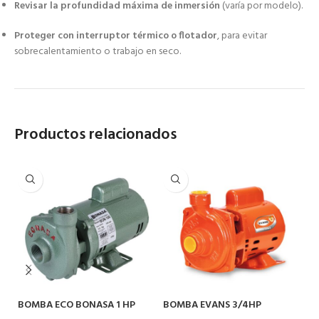
Revisar la profundidad máxima de inmersión
(varía por modelo).
Proteger con interruptor térmico o flotador
, para evitar
sobrecalentamiento o trabajo en seco.
Productos relacionados
BOMBA ECO BONASA 1 HP
BOMBA EVANS 3/4HP
BO
2HME075 11/4X1