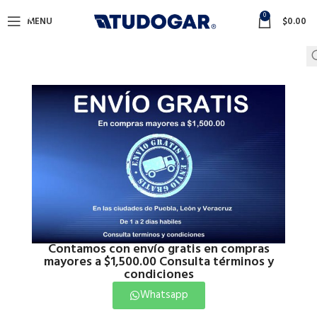
0
MENU
$
0.00
Click to enlarge
Contamos con envío gratis en compras
mayores a $1,500.00 Consulta términos y
condiciones
Inicio
Herramientas
Herramientas
Whatsapp