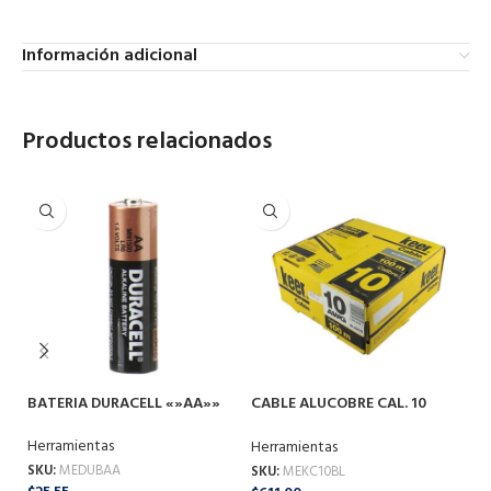
Información adicional
Productos relacionados
BATERIA DURACELL «»AA»»
CABLE ALUCOBRE CAL. 10
CI
THW BLANCO 100 MTS
10
Herramientas
Herramientas
He
SKU:
MEDUBAA
SKU:
MEKC10BL
SK