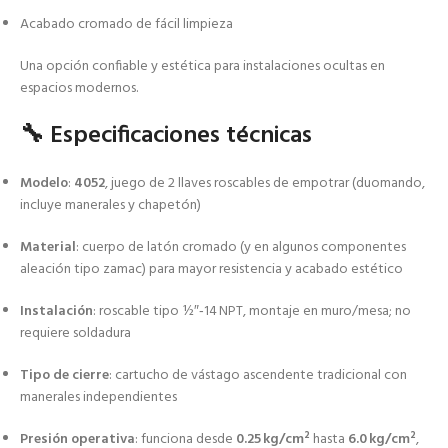
Acabado cromado de fácil limpieza
Una opción confiable y estética para instalaciones ocultas en
espacios modernos.
🔧 Especificaciones técnicas
Modelo
:
4052
, juego de 2 llaves roscables de empotrar (duomando,
incluye manerales y chapetón)
Material
: cuerpo de latón cromado (y en algunos componentes
aleación tipo zamac) para mayor resistencia y acabado estético
Instalación
: roscable tipo ½″‑14 NPT, montaje en muro/mesa; no
requiere soldadura
Tipo de cierre
: cartucho de vástago ascendente tradicional con
manerales independientes
Presión operativa
: funciona desde
0.25 kg/cm²
hasta
6.0 kg/cm²
,