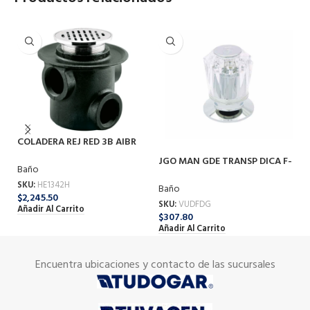
COLADERA REJ RED 3B AIBR
J
1342H
JGO MAN GDE TRANSP DICA F-
F
Baño
FDG
B
SKU:
HE1342H
Baño
SK
$
2,245.50
SKU:
VUDFDG
$
9
Añadir Al Carrito
$
307.80
Añ
Añadir Al Carrito
Encuentra ubicaciones y contacto de las sucursales