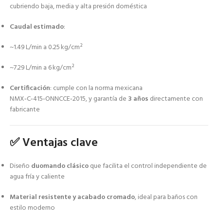
cubriendo baja, media y alta presión doméstica
Caudal estimado
:
~1.49 L/min a 0.25 kg/cm²
~7.29 L/min a 6 kg/cm²
Certificación
: cumple con la norma mexicana
NMX‑C‑415‑ONNCCE‑2015, y garantía de
3 años
directamente con
fabricante
✅ Ventajas clave
Diseño
duomando clásico
que facilita el control independiente de
agua fría y caliente
Material resistente y acabado cromado
, ideal para baños con
estilo moderno