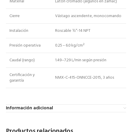
Material
Latón cromado (algunos en zamac)
Cierre
Vástago ascendente, monocomando
Instalación
Roscable ½″‑14 NPT
Presión operativa
0.25 – 6.0 kg/cm²
Caudal (rango)
1.49–7.29 L/min según presión
Certificación y
NMX‑C‑415‑ONNCCE‑2015, 3 años
garantía
Información adicional
Productos relacionados