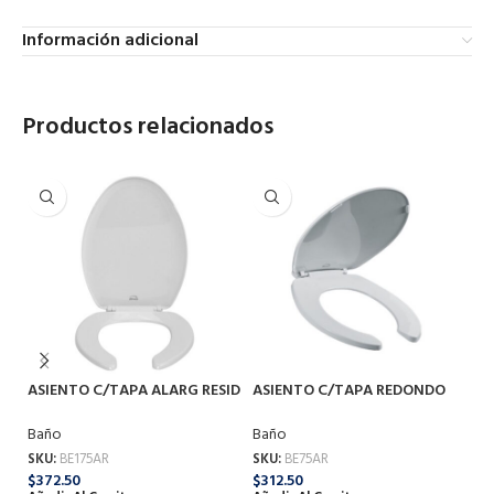
Información adicional
Productos relacionados
J
ASIENTO C/TAPA ALARG RESID
ASIENTO C/TAPA REDONDO
F
BLANCO 175AR BEMIS
RESID BLANCO 75AR BEMIS
B
Baño
Baño
SK
$
9
SKU:
BE175AR
SKU:
BE75AR
Añ
$
372.50
$
312.50