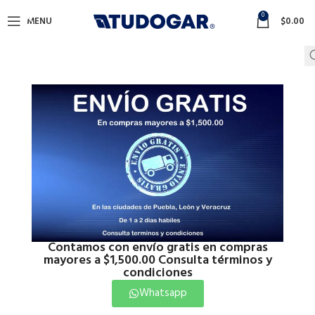
0
MENU
$
0.00
Contamos con envío gratis en compras
mayores a $1,500.00 Consulta términos y
Click to enlarge
condiciones
Whatsapp
Inicio
Baño
Baño