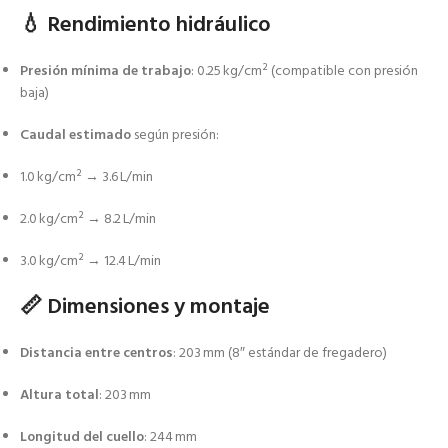
💧 Rendimiento hidráulico
Presión mínima de trabajo
: 0.25 kg/cm² (compatible con presión
baja)
Caudal estimado
según presión:
1.0 kg/cm² → 3.6 L/min
2.0 kg/cm² → 8.2 L/min
3.0 kg/cm² → 12.4 L/min
📏 Dimensiones y montaje
Distancia entre centros
: 203 mm (8″ estándar de fregadero)
Altura total
: 203 mm
Longitud del cuello
: 244 mm