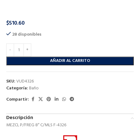
MEZCL P/FREG 8″ C/MLS F-4326
$
510.60
28 disponibles
AÑADIR AL CARRITO
SKU:
VUD4326
Categoría:
Baño
Compartir:
Descripción
MEZCL P/FREG 8″ C/MLS F-4326