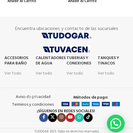
Añadir Al Carrito
Añadir Al Carrito
Encuentra ubicaciones y contacto de las sucursales
ACCESORIOS
CALENTADORES
TUBERIAS Y
TANQUES Y
PARA BAÑO
DE AGUA
CONEXIONES
TINACOS
Ver Todo
Ver todo
Ver todo
Ver todo
Aviso de privacidad
Métodos de pago:
Terminos y condiciones
¡SÍGUENOS EN REDES SOCIALES!
TUDOGAR
2025. Todos los derechos reservados