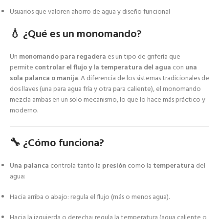
Usuarios que valoren ahorro de agua y diseño funcional
💧 ¿Qué es un monomando?
Un
monomando para regadera
es un tipo de grifería que
permite
controlar el flujo y la temperatura del agua
con
una
sola palanca o manija
. A diferencia de los sistemas tradicionales de
dos llaves (una para agua fría y otra para caliente), el monomando
mezcla ambas en un solo mecanismo, lo que lo hace más práctico y
moderno.
🔧
¿Cómo funciona?
Una palanca
controla tanto la
presión
como la
temperatura
del
agua:
Hacia arriba o abajo: regula el flujo (más o menos agua).
Hacia la izquierda o derecha: regula la temperatura (agua caliente o