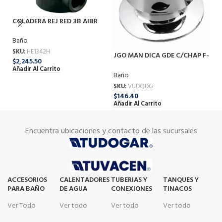
COLADERA REJ RED 3B AIBR
1342H
JG
Baño
F
SKU:
HE1342H
B
JGO MAN DICA GDE C/CHAP F-
$
2,245.50
QDG
SK
Añadir Al Carrito
Baño
$
3
Añ
SKU:
VUDQDG
$
146.40
Añadir Al Carrito
Encuentra ubicaciones y contacto de las sucursales
ACCESORIOS
CALENTADORES
TUBERIAS Y
TANQUES Y
PARA BAÑO
DE AGUA
CONEXIONES
TINACOS
Ver Todo
Ver todo
Ver todo
Ver todo