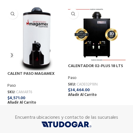
CA
CALENTADOR 02-PLUS 18 LTS
06
G-NA DELTA
CALENT PASO MAGAMEX
Pa
Paso
ARTURO 6 LT G-LP
SK
SKU:
CADE02P18N
Paso
$
1
$
34,464.00
Añ
SKU:
CAMART6
Añadir Al Carrito
$
4,571.00
Añadir Al Carrito
Encuentra ubicaciones y contacto de las sucursales