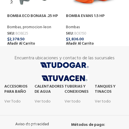
BOMBA ECO BONASA .25 HP
BOMBA EVANS 1.5 HP
B
2H
Bombas
,
promocion-leon
Bombas
B
SKU:
BOBE25
SKU:
BOE150
SK
$
2,378.50
$
3,836.00
$
2
Añadir Al Carrito
Añadir Al Carrito
Añ
Encuentra ubicaciones y contacto de las sucursales
ACCESORIOS
CALENTADORES
TUBERIAS Y
TANQUES Y
PARA BAÑO
DE AGUA
CONEXIONES
TINACOS
Ver Todo
Ver todo
Ver todo
Ver todo
Aviso de privacidad
Métodos de pago: