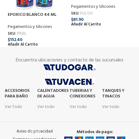
Pegamentos y Silicones
Pe
SKU:
PSIL130
SK
EPOXICO BLANCO 44 ML
$
81.90
$
2
PEGATANKE
Añadir Al Carrito
Añ
Pegamentos y Silicones
SKU:
PPEBL
$
152.40
Añadir Al Carrito
Encuentra ubicaciones y contacto de las sucursales
ACCESORIOS
CALENTADORES
TUBERIAS Y
TANQUES Y
PARA BAÑO
DE AGUA
CONEXIONES
TINACOS
Ver Todo
Ver todo
Ver todo
Ver todo
Aviso de privacidad
Métodos de pago: