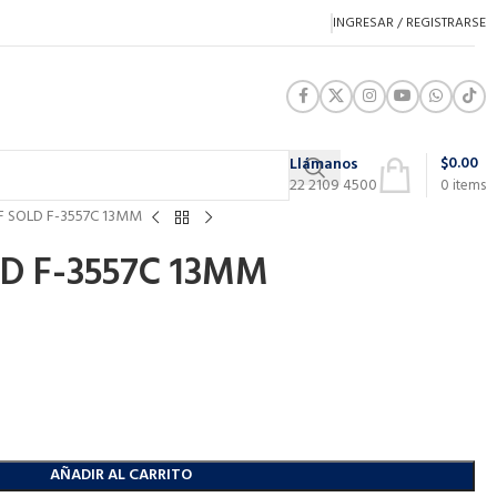
INGRESAR / REGISTRARSE
$
0.00
Llámanos
22 2109 4500
0
items
F SOLD F-3557C 13MM
D F-3557C 13MM
AÑADIR AL CARRITO