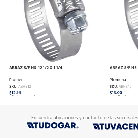
ABRAZ S/F HS-12 1/2 X 1 1/4
ABRAZ S/F HS-1
Plomeria
Plomeria
SKU:
ABHS12
SKU:
ABHS16
$
12.54
$
13.00
Añadir Al Carrito
Añadir Al Carrit
Encuentra ubicaciones y contacto de las sucursale