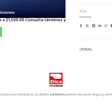
SKU:
VUD3557C13
Categoría:
Plomeria
 a $1,500.00 Consulta términos y
Compartir:
DESCRIPCIÓN
INFORMACIÓN ADICIONAL
nstalaciones hidráulicas. Su diseño
soldable
permite una unión segura y perma