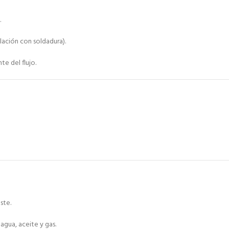
.
alación con soldadura).
te del flujo.
aste.
a agua, aceite y gas.