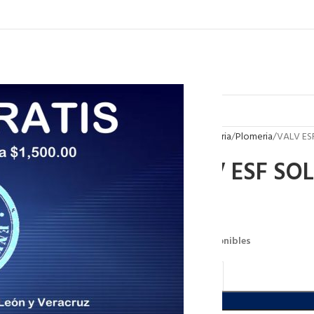
Inicio
Plomeria
Plomeria
VALV ES
VALV ESF SOL
$
78.00
114 disponibles