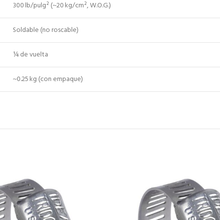
300 lb/pulg² (~20 kg/cm², W.O.G.)
Soldable (no roscable)
¼ de vuelta
~0.25 kg (con empaque)