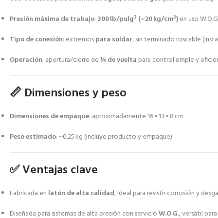
Presión máxima de trabajo
:
300 lb/pulg² (~20 kg/cm²)
en uso W.O.G
Tipo de conexión
: extremos
para soldar
, sin terminado roscable (inst
Operación
: apertura/cierre de
¼ de vuelta
para control simple y eficien
📏 Dimensiones y peso
Dimensiones de empaque
: aproximadamente 16 × 13 × 8 cm
Peso estimado
: ~0.25 kg (incluye producto y empaque)
✅ Ventajas clave
Fabricada en
latón de alta calidad
, ideal para resistir corrosión y desg
Diseñada para sistemas de alta presión con servicio
W.O.G.
, versátil par