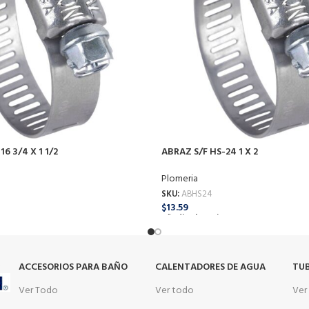
6 3/4 X 1 1/2
ABRAZ S/F HS-24 1 X 2
Plomeria
SKU:
ABHS24
$
13.59
o
Añadir Al Carrito
s
ACCESORIOS PARA BAÑO
CALENTADORES DE AGUA
TUB
Ver Todo
Ver todo
Ver