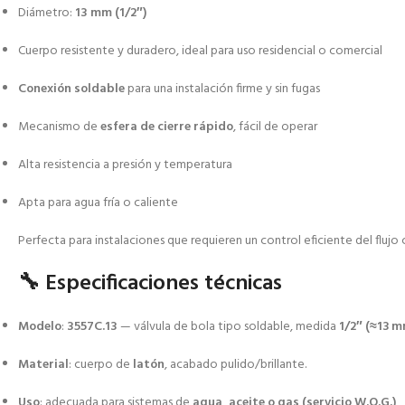
Diámetro:
13 mm (1/2″)
Cuerpo resistente y duradero, ideal para uso residencial o comercial
Conexión soldable
para una instalación firme y sin fugas
Mecanismo de
esfera de cierre rápido
, fácil de operar
Alta resistencia a presión y temperatura
Apta para agua fría o caliente
Perfecta para instalaciones que requieren un control eficiente del flu
🔧 Especificaciones técnicas
Modelo
:
3557C.13
— válvula de bola tipo soldable, medida
1/2″ (≈13 m
Material
: cuerpo de
latón
, acabado pulido/brillante.
Uso
: adecuada para sistemas de
agua, aceite o gas (servicio W.O.G.)