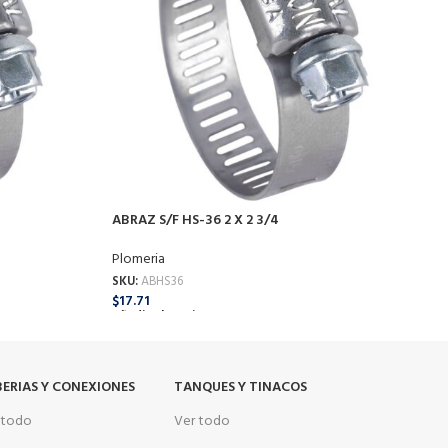
A
P
S
$
ABRAZ S/F HS-36 2 X 2 3/4
A
Plomeria
SKU:
ABHS36
$
17.71
Añadir Al Carrito
ERIAS Y CONEXIONES
TANQUES Y TINACOS
 todo
Ver todo