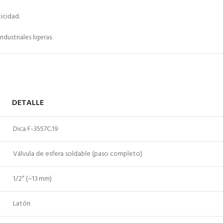
icidad.
ndustriales ligeras.
DETALLE
Dica F‑3557C.19
Válvula de esfera soldable (paso completo)
1/2″ (~13 mm)
Latón