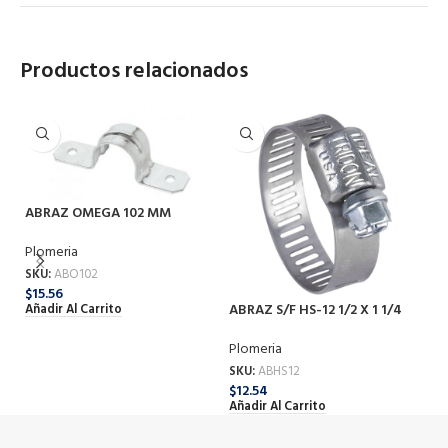
Productos relacionados
ABRAZ OMEGA 102 MM
Plomeria
SKU:
ABO102
$
15.56
ABRAZ S/F HS-12 1/2 X 1 1/4
AB
Añadir Al Carrito
Plomeria
Pl
SKU:
ABHS12
SK
$
12.54
$
1
Añadir Al Carrito
Añ