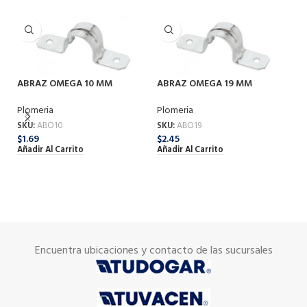
ABRAZ OMEGA 10 MM
ABRAZ OMEGA 19 MM
Plomeria
Plomeria
SKU:
ABO10
SKU:
ABO19
$
1.69
$
2.45
AB
Añadir Al Carrito
Añadir Al Carrito
Pl
SK
$
1
Añ
Encuentra ubicaciones y contacto de las sucursales