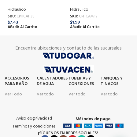
MM
MM
M
Hidraulico
Hidraulico
Hi
SKU:
CPHCAH38
SKU:
CPHCAM19
SK
$
7.43
$
1.99
$
9
Añadir Al Carrito
Añadir Al Carrito
Añ
Encuentra ubicaciones y contacto de las sucursales
ACCESORIOS
CALENTADORES
TUBERIAS Y
TANQUES Y
PARA BAÑO
DE AGUA
CONEXIONES
TINACOS
Ver Todo
Ver todo
Ver todo
Ver todo
Aviso de privacidad
Métodos de pago:
Terminos y condiciones
¡SÍGUENOS EN REDES SOCIALES!