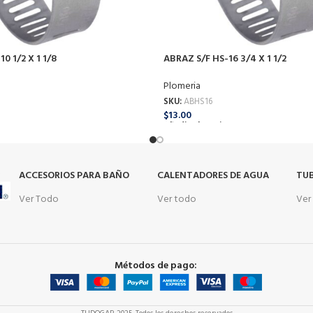
0 1/2 X 1 1/8
ABRAZ S/F HS-16 3/4 X 1 1/2
Plomeria
SKU:
ABHS16
$
13.00
o
Añadir Al Carrito
s
ACCESORIOS PARA BAÑO
CALENTADORES DE AGUA
TUB
Ver Todo
Ver todo
Ver
Métodos de pago: