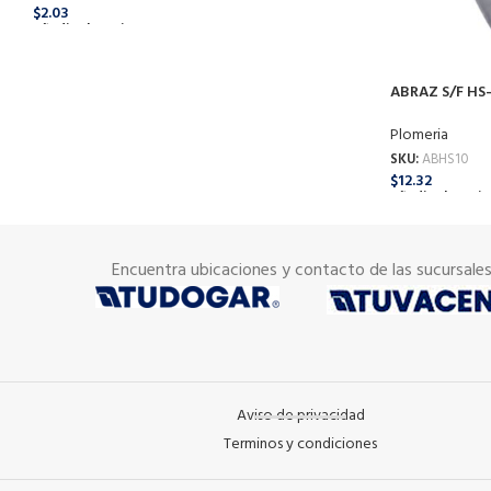
$
2.03
Añadir Al Carrito
ABRAZ S/F HS-1
Plomeria
SKU:
ABHS10
$
12.32
Añadir Al Carrit
Encuentra ubicaciones y contacto de las sucursale
Aviso de privacidad
Terminos y condiciones