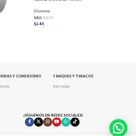
Plomeria
A
SKU:
ABU19
$
2.45
P
Añadir Al Carrito
S
$
A
ERIAS Y CONEXIONES
TANQUES Y TINACOS
 todo
Ver todo
¡SÍGUENOS EN REDES SOCIALES!