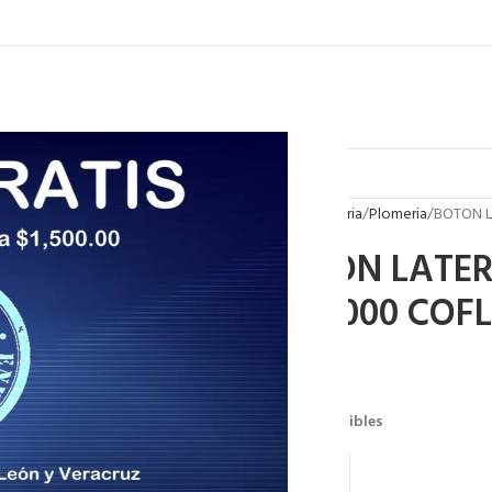
Inicio
Plomeria
Plomeria
BOTON L
BOTON LATER
P-B6000 COF
$
131.62
11 disponibles