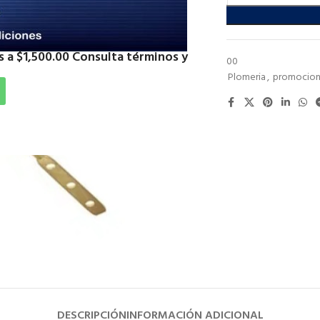
 a $1,500.00 Consulta términos y
SKU:
CFPB6000
Categorías:
Plomeria
,
promocion
Compartir:
DESCRIPCIÓN
INFORMACIÓN ADICIONAL