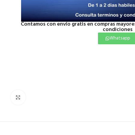
Contamos con envío gratis en compras mayores
condiciones
Whatsapp
Click to enlarge