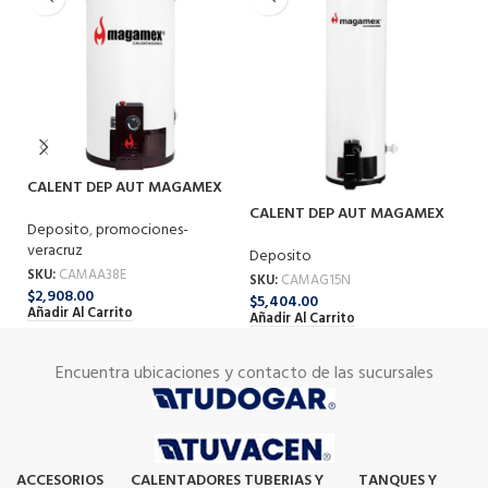
CALENT DEP AUT MAGAMEX
C
ARTURITO ECOL 38 LT G-LP
RE
CALENT DEP AUT MAGAMEX
Deposito
,
promociones-
De
G-15 60 LT G-NA
veracruz
Deposito
SK
$
2
SKU:
CAMAA38E
SKU:
CAMAG15N
Añ
$
2,908.00
$
5,404.00
Añadir Al Carrito
Añadir Al Carrito
Encuentra ubicaciones y contacto de las sucursales
ACCESORIOS
CALENTADORES
TUBERIAS Y
TANQUES Y