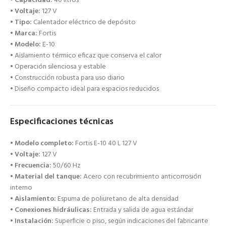
•
Capacidad:
40 litros
•
Voltaje:
127 V
•
Tipo:
Calentador eléctrico de depósito
•
Marca:
Fortis
•
Modelo:
E-10
• Aislamiento térmico eficaz que conserva el calor
• Operación silenciosa y estable
• Construcción robusta para uso diario
• Diseño compacto ideal para espacios reducidos
Especificaciones técnicas
•
Modelo completo:
Fortis E-10 40 L 127 V
•
Voltaje:
127 V
•
Frecuencia:
50/60 Hz
•
Material del tanque:
Acero con recubrimiento anticorrosión
interno
•
Aislamiento:
Espuma de poliuretano de alta densidad
•
Conexiones hidráulicas:
Entrada y salida de agua estándar
•
Instalación:
Superficie o piso, según indicaciones del fabricante