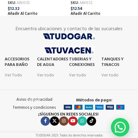
SKU:
ABHS10
SKU:
ABHS12
SK
$
12.32
$
12.54
$
1
Añadir Al Carrito
Añadir Al Carrito
Añ
Encuentra ubicaciones y contacto de las sucursales
ACCESORIOS
CALENTADORES
TUBERIAS Y
TANQUES Y
PARA BAÑO
DE AGUA
CONEXIONES
TINACOS
Ver Todo
Ver todo
Ver todo
Ver todo
Aviso de privacidad
Métodos de pago:
Terminos y condiciones
¡SÍGUENOS EN REDES SOCIALES!
TUDOGAR
2025. Todos los derechos reservados