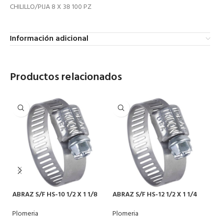
CHILILLO/PIJA 8 X 38 100 PZ
Información adicional
Productos relacionados
ABRAZ S/F HS-10 1/2 X 1 1/8
ABRAZ S/F HS-12 1/2 X 1 1/4
AB
Plomeria
Plomeria
Pl