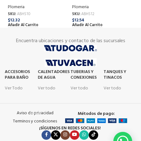
Plomeria
Plomeria
Pl
SKU:
ABHS10
SKU:
ABHS12
SK
$
12.32
$
12.54
$
1
Añadir Al Carrito
Añadir Al Carrito
Añ
Encuentra ubicaciones y contacto de las sucursales
ACCESORIOS
CALENTADORES
TUBERIAS Y
TANQUES Y
PARA BAÑO
DE AGUA
CONEXIONES
TINACOS
Ver Todo
Ver todo
Ver todo
Ver todo
Aviso de privacidad
Métodos de pago:
Terminos y condiciones
¡SÍGUENOS EN REDES SOCIALES!