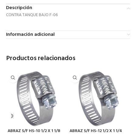
Descripción
CONTRA TANQUE BAJO F-06
Información adicional
Productos relacionados
ABRAZ S/F HS-10 1/2 X 1 1/8
ABRAZ S/F HS-12 1/2 X 1 1/4
AB