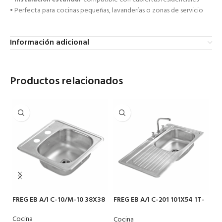
• Perfecta para cocinas pequeñas, lavanderías o zonas de servicio
Información adicional
Productos relacionados
FREG EB A/I C-10/M-10 38X38
FREG EB A/I C-201 101X54 1T-
FR
1EI
1E
Cocina
Cocina
Co