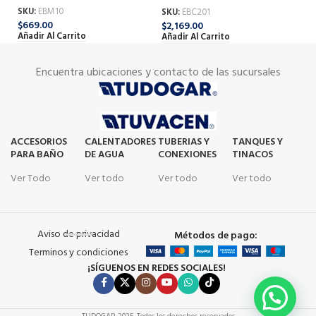
SKU:
EBM10
SKU:
EBC201
SK
$
669.00
$
2,169.00
$
3
Añadir Al Carrito
Añadir Al Carrito
Añ
Encuentra ubicaciones y contacto de las sucursales
ACCESORIOS
CALENTADORES
TUBERIAS Y
TANQUES Y
PARA BAÑO
DE AGUA
CONEXIONES
TINACOS
Ver Todo
Ver todo
Ver todo
Ver todo
Aviso de privacidad
Métodos de pago:
Terminos y condiciones
¡SÍGUENOS EN REDES SOCIALES!