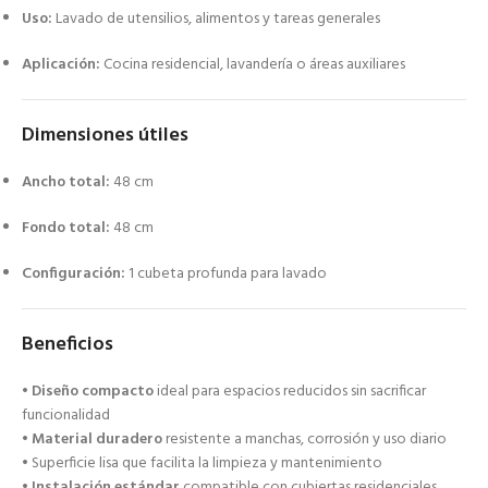
Uso:
Lavado de utensilios, alimentos y tareas generales
Aplicación:
Cocina residencial, lavandería o áreas auxiliares
Dimensiones útiles
Ancho total:
48 cm
Fondo total:
48 cm
Configuración:
1 cubeta profunda para lavado
Beneficios
•
Diseño compacto
ideal para espacios reducidos sin sacrificar
funcionalidad
•
Material duradero
resistente a manchas, corrosión y uso diario
• Superficie lisa que facilita la limpieza y mantenimiento
•
Instalación estándar
compatible con cubiertas residenciales