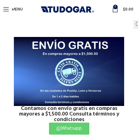
0
MENU
$
0.00
Contamos con envío gratis en compras
mayores a $1,500.00 Consulta términos y
Click to enlarge
condiciones
Whatsapp
Inicio
Plomeria
Plomeria