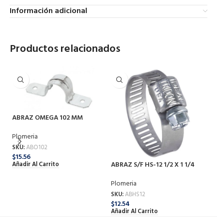
Información adicional
Productos relacionados
ABRAZ OMEGA 102 MM
Plomeria
SKU:
ABO102
$
15.56
ABRAZ S/F HS-12 1/2 X 1 1/4
AB
Añadir Al Carrito
Plomeria
Pl
SKU:
ABHS12
SK
$
12.54
$
1
Añadir Al Carrito
Añ