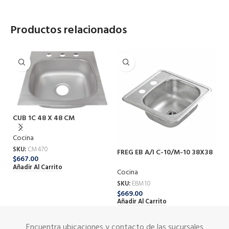
Productos relacionados
CUB 1C 48 X 48 CM
Cocina
SKU:
CM470
FREG EB A/I C-10/M-10 38X38
FR
$
667.00
2E
Añadir Al Carrito
Cocina
Co
SKU:
EBM10
SK
$
669.00
$
3
Añadir Al Carrito
Añ
Encuentra ubicaciones y contacto de las sucursales