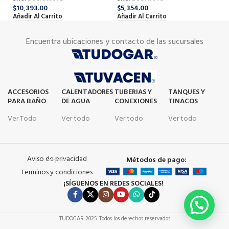
$
10,393.00
$
5,354.00
$
6
Añadir Al Carrito
Añadir Al Carrito
Añ
Encuentra ubicaciones y contacto de las sucursales
ACCESORIOS
CALENTADORES
TUBERIAS Y
TANQUES Y
PARA BAÑO
DE AGUA
CONEXIONES
TINACOS
Ver Todo
Ver todo
Ver todo
Ver todo
Aviso de privacidad
Métodos de pago:
Terminos y condiciones
¡SÍGUENOS EN REDES SOCIALES!
TUDOGAR
2025. Todos los derechos reservados