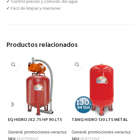
✔ Control preciso y cómodo del agua
✔ Fácil de limpiar y mantener
Productos relacionados
EQ HIDRO JX2 .75 HP 90 LTS
TANQ HIDRO 130 LTS METAL
T
75090VE
VERT T130VE
VE
General
,
promociones-veracruz
General
,
promociones-veracruz
Ge
SKU:
BOE75090VE
SKU:
BOET130VE
SK