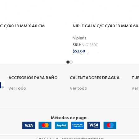
/C C/40 13 MM X 40 CM
NIPLE GALV C/C C/40 13 MM X 60
Nipleria
SKU:
NIG1360C
$
52.60
o
Añadir Al Carrito
s
ACCESORIOS PARA BAÑO
CALENTADORES DE AGUA
TUB
Ver Todo
Ver todo
Ver
Métodos de pago: