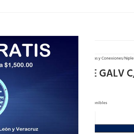
Inicio
Tuberias y Conexiones
Niple
NIPLE GALV C
$
6.35
103 disponibles