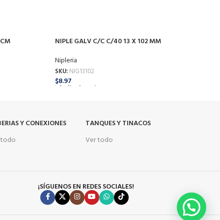
 CM
NIPLE GALV C/C C/40 13 X 102 MM
N
Nipleria
N
SKU:
NIG13102
S
$
8.97
$
Añadir Al Carrito
A
ERIAS Y CONEXIONES
TANQUES Y TINACOS
 todo
Ver todo
¡SÍGUENOS EN REDES SOCIALES!