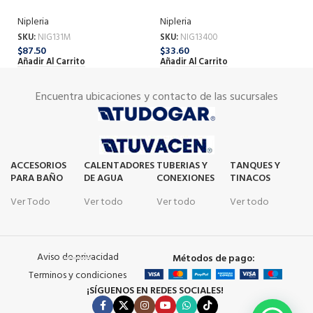
100 CMT
40 CM
6
Nipleria
Nipleria
Ni
SKU:
NIG131M
SKU:
NIG13400
SK
$
87.50
$
33.60
$
5
Añadir Al Carrito
Añadir Al Carrito
Añ
Encuentra ubicaciones y contacto de las sucursales
ACCESORIOS
CALENTADORES
TUBERIAS Y
TANQUES Y
PARA BAÑO
DE AGUA
CONEXIONES
TINACOS
Ver Todo
Ver todo
Ver todo
Ver todo
Aviso de privacidad
Métodos de pago:
Terminos y condiciones
¡SÍGUENOS EN REDES SOCIALES!