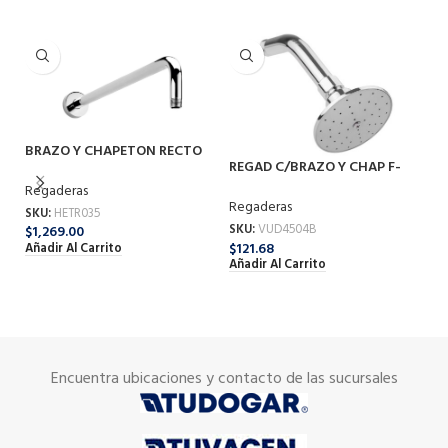
BRAZO Y CHAPETON RECTO
REGAD C/BRAZO Y CHAP F-
RE
CR TR-035
4504B
4
Regaderas
Regaderas
Re
SKU:
HETR035
SKU:
VUD4504B
SK
$
1,269.00
$
121.68
$
1
Añadir Al Carrito
Añadir Al Carrito
Añ
Encuentra ubicaciones y contacto de las sucursales