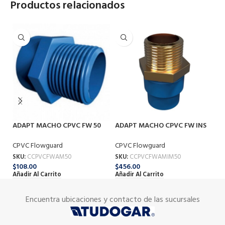
Productos relacionados
ADAPT MACHO CPVC FW 50
ADAPT MACHO CPVC FW INS
C
MM
MET 50 MM
CP
CPVC Flowguard
CPVC Flowguard
SK
SKU:
CCPVCFWAM50
SKU:
CCPVCFWAMIM50
$
5
$
108.00
$
456.00
Añ
Añadir Al Carrito
Añadir Al Carrito
Encuentra ubicaciones y contacto de las sucursales