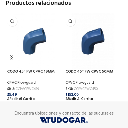
Productos relacionados
CODO 45° FW CPVC 19MM
CODO 45° FW CPVC 50MM
C
CPVC Flowguard
CPVC Flowguard
CP
SKU:
CCPVCFWC419
SKU:
CCPVCFWC450
SK
$
5.49
$
152.00
$
9
Añadir Al Carrito
Añadir Al Carrito
Añ
Encuentra ubicaciones y contacto de las sucursales