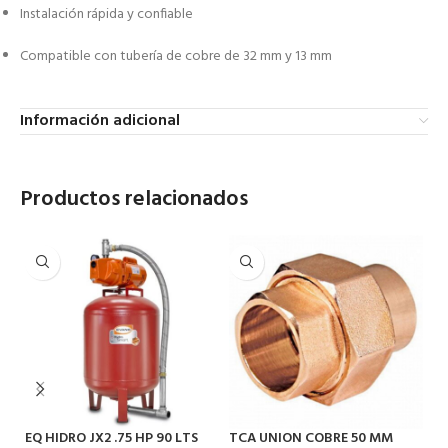
Instalación rápida y confiable
Compatible con tubería de cobre de 32 mm y 13 mm
Información adicional
Productos relacionados
T
EQ HIDRO JX2 .75 HP 90 LTS
TCA UNION COBRE 50 MM