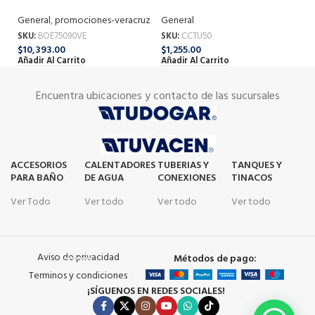
2
75090VE
Ge
General
General
,
promociones-veracruz
SK
SKU:
CCTU50
SKU:
BOE75090VE
$
1
$
1,255.00
$
10,393.00
Añ
Añadir Al Carrito
Añadir Al Carrito
Encuentra ubicaciones y contacto de las sucursales
ACCESORIOS
CALENTADORES
TUBERIAS Y
TANQUES Y
PARA BAÑO
DE AGUA
CONEXIONES
TINACOS
Ver Todo
Ver todo
Ver todo
Ver todo
Aviso de privacidad
Métodos de pago:
Terminos y condiciones
¡SÍGUENOS EN REDES SOCIALES!