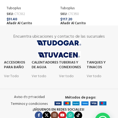
(
Tuboplus
Tuboplus
Tu
SKU:
CTC932
SKU:
CTC950
SK
$
51.40
$
117.20
$
4
Añadir Al Carrito
Añadir Al Carrito
Añ
Encuentra ubicaciones y contacto de las sucursales
ACCESORIOS
CALENTADORES
TUBERIAS Y
TANQUES Y
PARA BAÑO
DE AGUA
CONEXIONES
TINACOS
Ver Todo
Ver todo
Ver todo
Ver todo
Aviso de privacidad
Métodos de pago:
Terminos y condiciones
¡SÍGUENOS EN REDES SOCIALES!