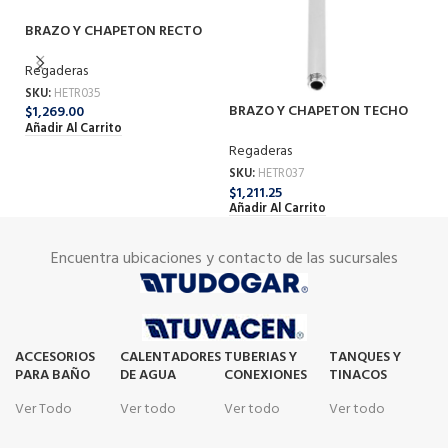
BRAZO Y CHAPETON RECTO
CR TR-035
Regaderas
SKU:
HETR035
BRAZO Y CHAPETON TECHO
J
$
1,269.00
Añadir Al Carrito
TR037
F-
Regaderas
Re
SKU:
HETR037
SK
$
1,211.25
$
4
Añadir Al Carrito
Añ
Encuentra ubicaciones y contacto de las sucursales
ACCESORIOS
CALENTADORES
TUBERIAS Y
TANQUES Y
PARA BAÑO
DE AGUA
CONEXIONES
TINACOS
Ver Todo
Ver todo
Ver todo
Ver todo