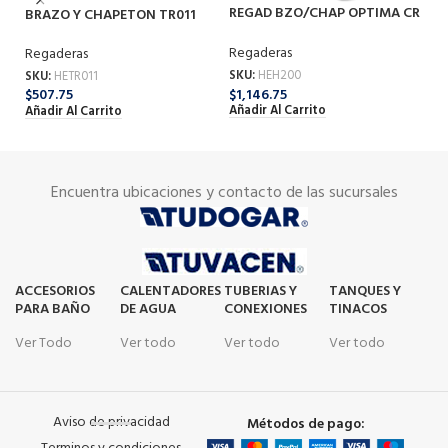
4
REGAD BZO/CHAP OPTIMA CR
BRAZO Y CHAPETON TR011
Re
H-200
SK
Regaderas
Regaderas
$
1
SKU:
HEH200
SKU:
HETR011
Añ
$
1,146.75
$
507.75
Añadir Al Carrito
Añadir Al Carrito
Encuentra ubicaciones y contacto de las sucursales
ACCESORIOS
CALENTADORES
TUBERIAS Y
TANQUES Y
PARA BAÑO
DE AGUA
CONEXIONES
TINACOS
Ver Todo
Ver todo
Ver todo
Ver todo
Aviso de privacidad
Métodos de pago: