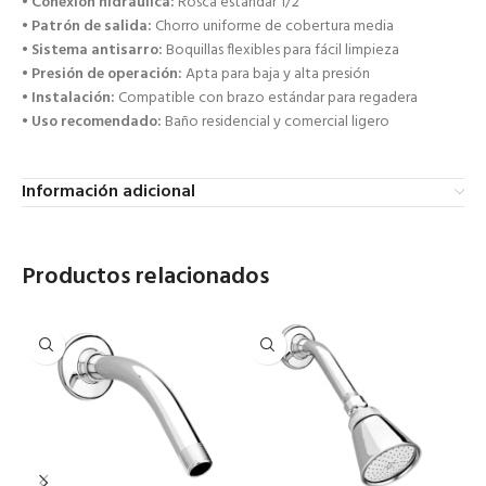
•
Conexión hidráulica:
Rosca estándar 1/2″
•
Patrón de salida:
Chorro uniforme de cobertura media
•
Sistema antisarro:
Boquillas flexibles para fácil limpieza
•
Presión de operación:
Apta para baja y alta presión
•
Instalación:
Compatible con brazo estándar para regadera
•
Uso recomendado:
Baño residencial y comercial ligero
Información adicional
Productos relacionados
RE