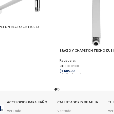
PETON RECTO CR TR-035
BRAZO Y CHAPETON TECHO KUBI
o
Regaderas
SKU:
HETR038
$
1,605.00
Añadir Al Carrito
s
ACCESORIOS PARA BAÑO
CALENTADORES DE AGUA
TUB
Ver Todo
Ver todo
Ver