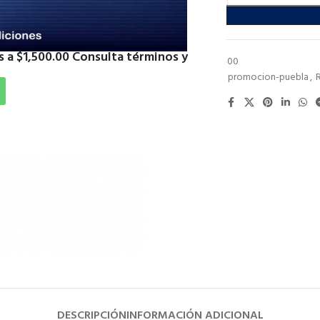
 a $1,500.00 Consulta términos y
SKU:
CFPRC400
Categorías:
promocion-puebla
,
Compartir:
DESCRIPCIÓN
INFORMACIÓN ADICIONAL