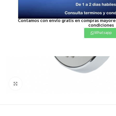
Contamos con envío gratis en compras mayores
condiciones
Whatsapp
Click to enlarge