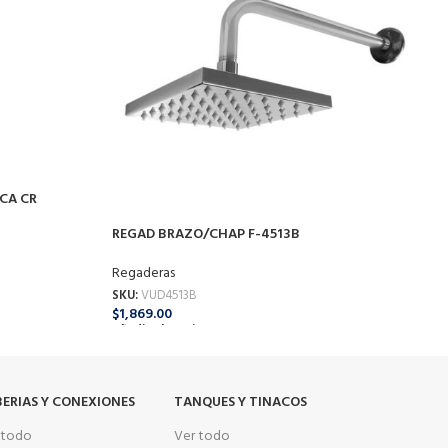
R
CA CR
R
REGAD BRAZO/CHAP F-4513B
S
$
Regaderas
A
SKU:
VUD4513B
$
1,869.00
Añadir Al Carrito
ERIAS Y CONEXIONES
TANQUES Y TINACOS
 todo
Ver todo