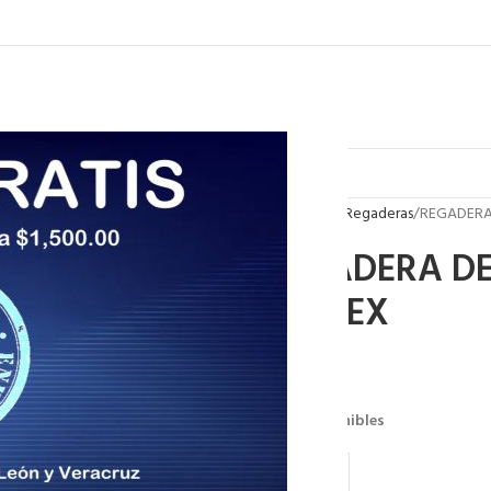
Inicio
Baño
Regaderas
REGADERA
REGADERA DE
COFLEX
$
307.98
31 disponibles