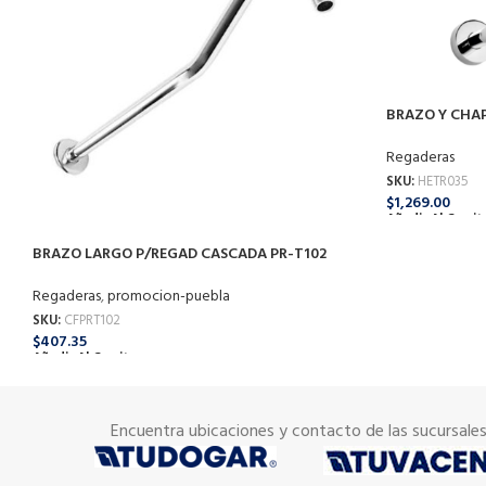
BRAZO Y CHA
Regaderas
SKU:
HETR035
$
1,269.00
Añadir Al Carrit
BRAZO LARGO P/REGAD CASCADA PR-T102
COFLEX
Regaderas
,
promocion-puebla
SKU:
CFPRT102
$
407.35
Añadir Al Carrito
Encuentra ubicaciones y contacto de las sucursale