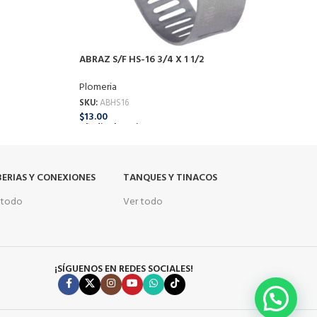
A
ABRAZ S/F HS-16 3/4 X 1 1/2
P
S
Plomeria
$
SKU:
ABHS16
A
$
13.00
Añadir Al Carrito
ERIAS Y CONEXIONES
TANQUES Y TINACOS
 todo
Ver todo
¡SÍGUENOS EN REDES SOCIALES!