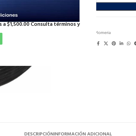
 a $1,500.00 Consulta términos y
SKU:
PO8019
Categoría:
Plomeria
Compartir:
DESCRIPCIÓN
INFORMACIÓN ADICIONAL