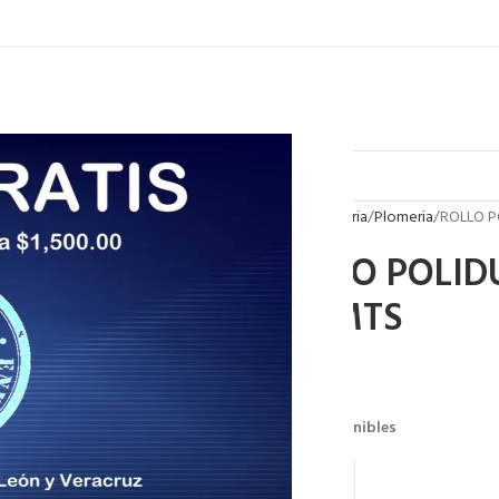
Inicio
Plomeria
Plomeria
ROLLO P
ROLLO POLID
100 MTS
$
899.00
121 disponibles