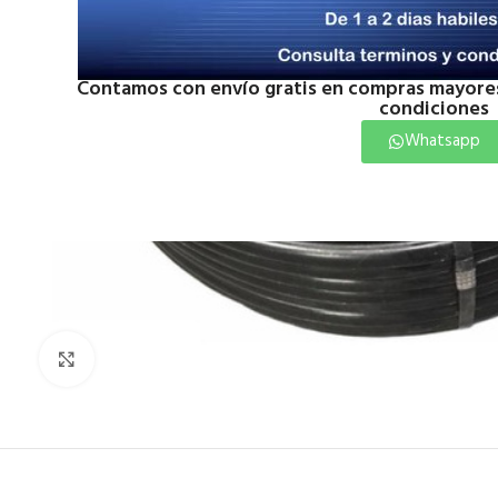
Contamos con envío gratis en compras mayores
condiciones
Whatsapp
Click to enlarge