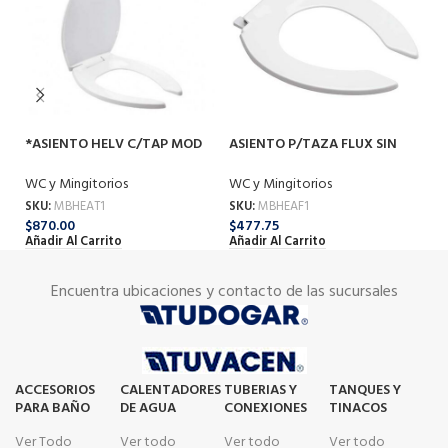
*ASIENTO HELV C/TAP MOD
ASIENTO P/TAZA FLUX SIN
A
AT-1
TAPA
B
WC y Mingitorios
WC y Mingitorios
WC
SKU:
MBHEAT1
SKU:
MBHEAF1
SK
$
870.00
$
477.75
$
3
Añadir Al Carrito
Añadir Al Carrito
Añ
Encuentra ubicaciones y contacto de las sucursales
ACCESORIOS
CALENTADORES
TUBERIAS Y
TANQUES Y
PARA BAÑO
DE AGUA
CONEXIONES
TINACOS
Ver Todo
Ver todo
Ver todo
Ver todo