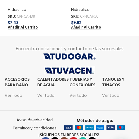
MM
MM
M
Hidraulico
Hidraulico
Hi
SKU:
CPHCAH38
SKU:
CPHCAH50
SK
$
7.43
$
9.82
$
4
Añadir Al Carrito
Añadir Al Carrito
Añ
Encuentra ubicaciones y contacto de las sucursales
ACCESORIOS
CALENTADORES
TUBERIAS Y
TANQUES Y
PARA BAÑO
DE AGUA
CONEXIONES
TINACOS
Ver Todo
Ver todo
Ver todo
Ver todo
Aviso de privacidad
Métodos de pago:
Terminos y condiciones
¡SÍGUENOS EN REDES SOCIALES!