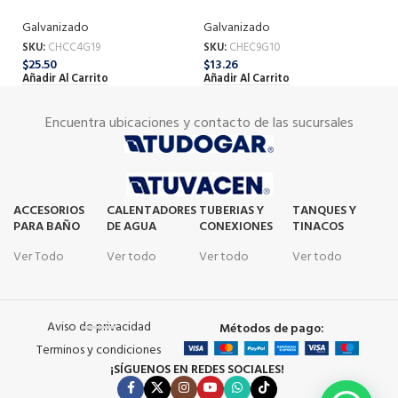
Galvanizado
Galvanizado
Ga
SKU:
CHCC4G19
SKU:
CHEC9G10
SK
$
25.50
$
13.26
$
1
Añadir Al Carrito
Añadir Al Carrito
Añ
Encuentra ubicaciones y contacto de las sucursales
ACCESORIOS
CALENTADORES
TUBERIAS Y
TANQUES Y
PARA BAÑO
DE AGUA
CONEXIONES
TINACOS
Ver Todo
Ver todo
Ver todo
Ver todo
Aviso de privacidad
Métodos de pago:
Terminos y condiciones
¡SÍGUENOS EN REDES SOCIALES!