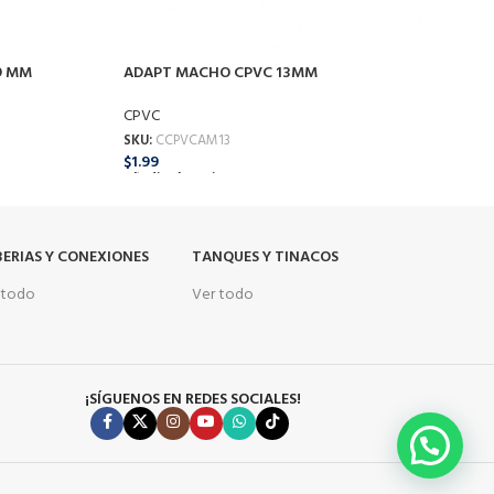
9 MM
ADAPT MACHO CPVC 13MM
C
CPVC
C
SKU:
CCPVCAM13
S
$
1.99
$
Añadir Al Carrito
A
ERIAS Y CONEXIONES
TANQUES Y TINACOS
 todo
Ver todo
¡SÍGUENOS EN REDES SOCIALES!