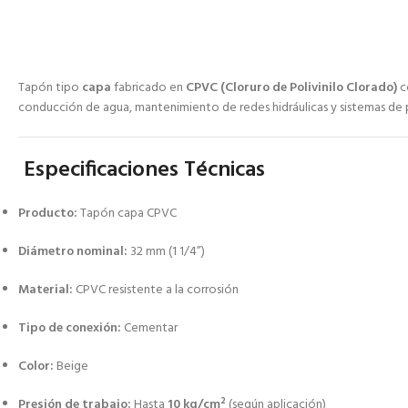
Tapón tipo
capa
fabricado en
CPVC (Cloruro de Polivinilo Clorado)
c
conducción de agua, mantenimiento de redes hidráulicas y sistemas de 
Especificaciones Técnicas
Producto:
Tapón capa CPVC
Diámetro nominal:
32 mm (1 1/4”)
Material:
CPVC resistente a la corrosión
Tipo de conexión:
Cementar
Color:
Beige
Presión de trabajo:
Hasta
10 kg/cm²
(según aplicación)