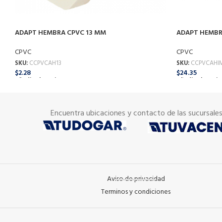
ADAPT HEMBRA CPVC 13 MM
ADAPT HEMBRA
CPVC
CPVC
SKU:
CCPVCAH13
SKU:
CCPVCAHI
$
2.28
$
24.35
Añadir Al Carrito
Añadir Al Carrit
Encuentra ubicaciones y contacto de las sucursale
Aviso de privacidad
Terminos y condiciones