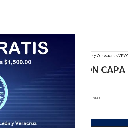
Inicio
Tuberias y Conexiones
CPV
TAPON CAPA
$
5.30
91 disponibles