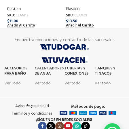
INSERCION/ESPIGA MACHO
INSERCION/ESPIGA MACHO
I
PVC 13MM
PVC 19MM
P
Plastico
Plastico
Pl
SKU:
CEAM13
SKU:
CEAM19
SK
$
11.00
$
13.50
$
3
Añadir Al Carrito
Añadir Al Carrito
Añ
Encuentra ubicaciones y contacto de las sucursales
ACCESORIOS
CALENTADORES
TUBERIAS Y
TANQUES Y
PARA BAÑO
DE AGUA
CONEXIONES
TINACOS
Ver Todo
Ver todo
Ver todo
Ver todo
Aviso de privacidad
Métodos de pago:
Terminos y condiciones
¡SÍGUENOS EN REDES SOCIALES!